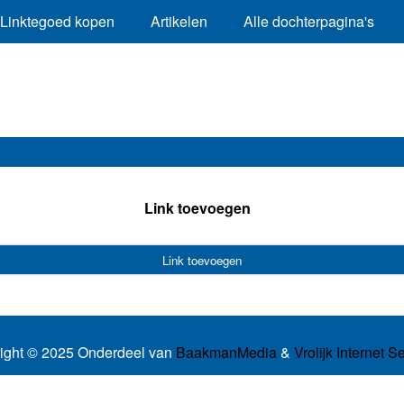
Linktegoed kopen
Artikelen
Alle dochterpagina's
Link toevoegen
Link toevoegen
ight © 2025 Onderdeel van
BaakmanMedia
&
Vrolijk Internet S