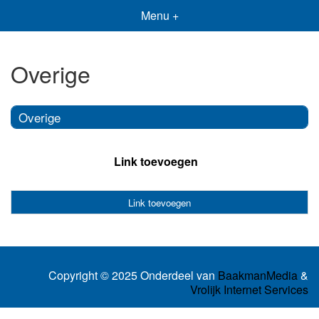
Menu +
Overige
Overige
Link toevoegen
Link toevoegen
Copyright © 2025 Onderdeel van
BaakmanMedia
&
Vrolijk Internet Services